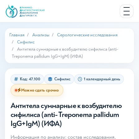
Главная
Анализы
Серологические исследования
Сифилис
Антитела суммарные к возбудителю сифилиса (anti-
Treponema pallidum IgG+IgM) (ИФА)
Код: 47.100
Сифилис
1 календарный день
Можно сдать срочно
Антитела суммарные к возбудителю
сифилиса (anti- Treponema pallidum
IgG+IgM) (ИФА)
Информация по анализу: состав исследования,