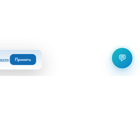
💬
ости
.
Принять
Выберите офис для связи:
+7(8672)55 22 80