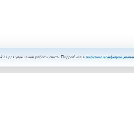
kies для улучшения работы сайта. Подробнее в
политике конфиденциальн
изы
Срочные анализы
менты
Выездное обслуживание
и
Корпоративным клиентам
сти