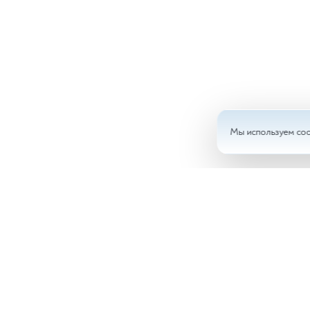
Мы используем coo
Анал
Доку
Врач
Ново