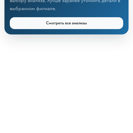
выбору анализа, лучше заранее уточнить детали в
выбранном филиале.
Смотреть все анализы
КДЛ «Дзагуров»
Онлайн-консультант