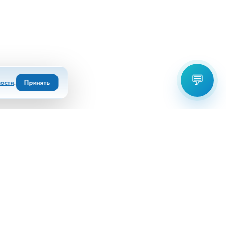
💬
ости
.
Принять
Выберите офис для связи:
+7(8672)55 22 80
+7(918)826 92 94