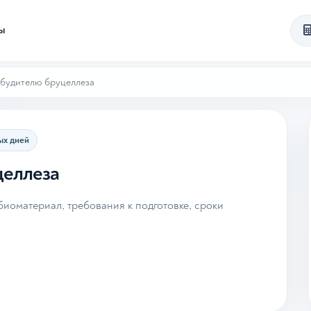
ты
збудителю бруцеллеза
ых дней
целлеза
иоматериал, требования к подготовке, сроки