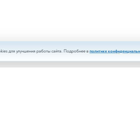
kies для улучшения работы сайта. Подробнее в
политике конфиденциальн
изы
Срочные анализы
менты
Выездное обслуживание
и
Корпоративным клиентам
сти