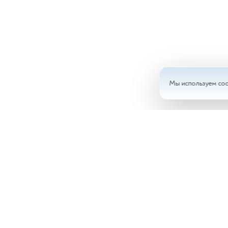
Мы используем coo
Анал
Доку
Врач
Ново