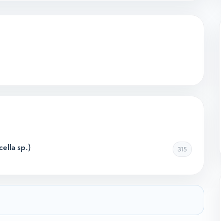
lla sp.)
315