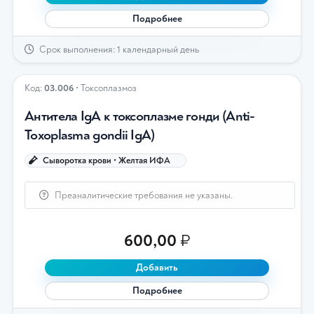
Подробнее
Срок выполнения: 1 календарный день
Код:
03.006
• Токсоплазмоз
Антитела IgА к токсоплазме гонди (Аnti-
Toxoplasma gondii IgА)
Сыворотка крови • Желтая ИФА
Преаналитические требования не указаны.
600,00
₽
Добавить
Подробнее