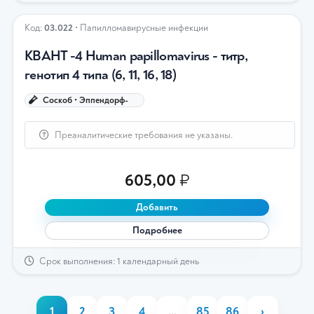
Код:
03.022
• Папилломавирусные инфекции
КВАНТ -4 Human papillomavirus - титр,
генотип 4 типа (6, 11, 16, 18)
Соскоб • Эппендорф-
Преаналитические требования не указаны.
605,00
₽
Добавить
Подробнее
Срок выполнения: 1 календарный день
1
2
3
4
…
85
86
›