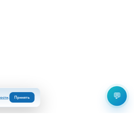
💬
ости
.
Принять