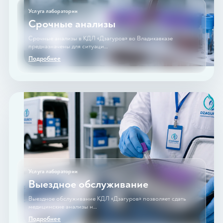
Услуга лаборатории
Срочные анализы
Срочные анализы в КДЛ «Дзагуров» во Владикавказе
предназначены для ситуаци…
Подробнее
Услуга лаборатории
Выездное обслуживание
Выездное обслуживание КДЛ «Дзагуров» позволяет сдать
медицинские анализы н…
Подробнее