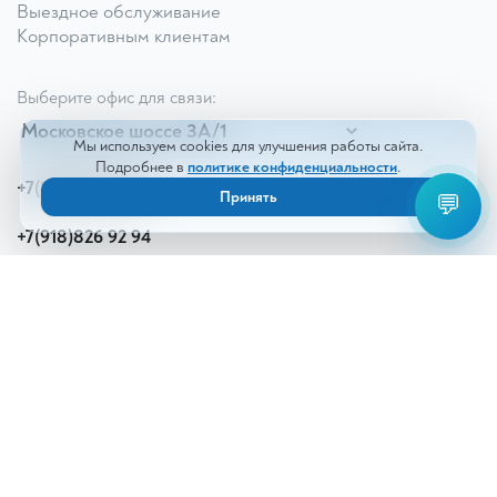
Выездное обслуживание
Корпоративным клиентам
Выберите офис для связи:
Мы используем cookies для улучшения работы сайта.
Подробнее в
политике конфиденциальности
.
+7(8672)55 22 80
Принять
💬
+7(918)826 92 94
info@kdl-dzagurov.ru
Все контакты
© 2026 КДЛ «Дзагуров». Все права защищены
Разработка и сопровождение сайта —
White_cat