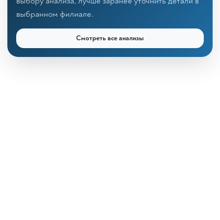
выбору анализа, лучше заранее уточнить детали в
выбранном филиале.
Смотреть все анализы
КДЛ «Дзагуров»
Онлайн-консультант