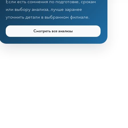
Если есть сомнения по подготовке, срокам
или выбору анализа, лучше заранее
уточнить детали в выбранном филиале.
Смотреть все анализы
КДЛ «Дзагуров»
Онлайн-консультант