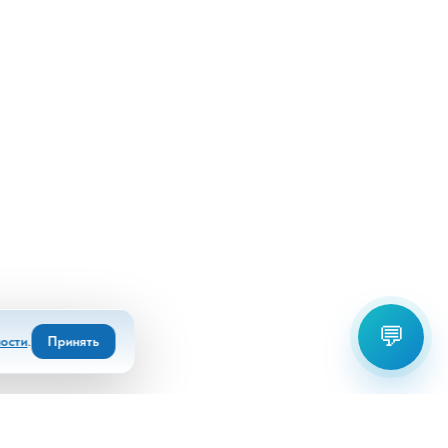
💬
ости
.
Принять