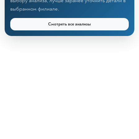
выбору анализа, лучше заранее уточнить детали в
выбранном филиале.
Смотреть все анализы
КДЛ «Дзагуров»
Онлайн-консультант