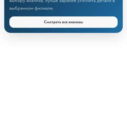
выбору анализа, лучше заранее уточнить детали в
выбранном филиале.
Смотреть все анализы
КДЛ «Дзагуров»
Онлайн-консультант