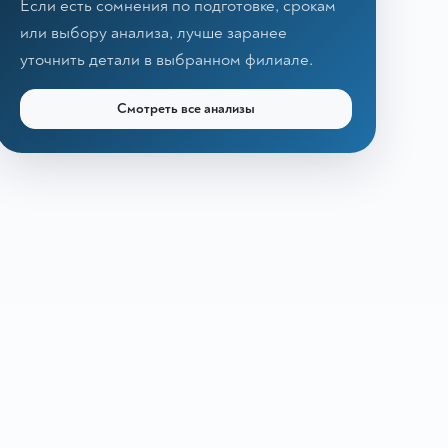
Если есть сомнения по подготовке, срокам
или выбору анализа, лучше заранее
уточнить детали в выбранном филиале.
Смотреть все анализы