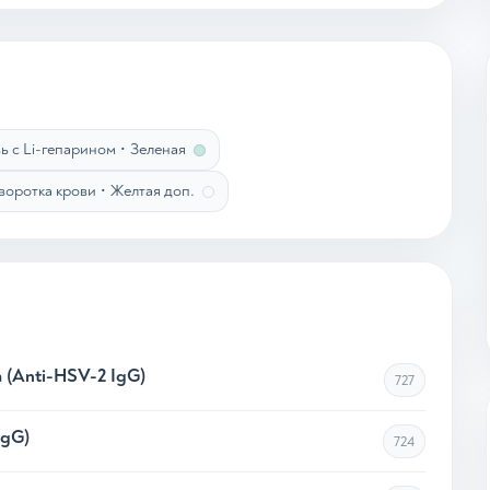
ь с Li-гепарином
•
Зеленая
оротка крови
•
Желтая доп.
а (Anti-HSV-2 IgG)
727
IgG)
724