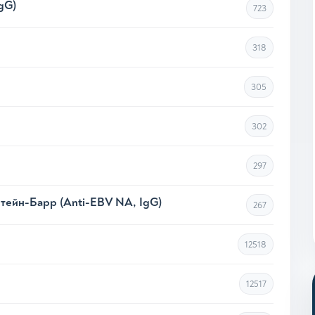
gG)
723
318
305
302
297
штейн-Барр (Anti-EBV NA, IgG)
267
12518
12517