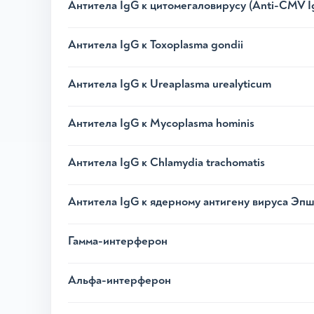
Антитела IgG к цитомегаловирусу (Anti-CMV I
Антитела IgG к Toxoplasma gondii
Антитела IgG к Ureaplasma urealyticum
Антитела IgG к Mycoplasma hominis
Антитела IgG к Chlamydia trachomatis
Антитела IgG к ядерному антигену вируса Эп
Гамма-интерферон
Альфа-интерферон