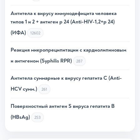
Антитела к вирусу иммунодефицита человека
типов 1 и 2 + антиген р 24 (Anti-HIV-1,2+p 24)
(ИФА)
12602
Реакция микропреципитации с кардиолипиновым
и антигеном (Syphilis RPR)
287
Антитела суммарные к вирусу гепатита С (Anti-
HCV сумм.)
261
Поверхностный антиген S вируса гепатита В
(HВsAg)
253