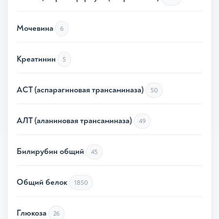
Мочевина
6
Креатинин
5
АСТ (аспарагиновая трансаминаза)
50
АЛТ (аланиновая трансаминаза)
49
Билирубин общий
45
Общий белок
1850
Глюкоза
26