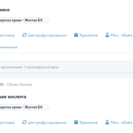
вина
ротка крови • Желтая БХ
готовка
Центрифугирование
Хранение
Мин. объём
имечание
выполнения: 1 календарный день
20
• Обмен белков
ая кислота
ротка крови • Желтая БХ
готовка
Центрифугирование
Хранение
Мин. объём