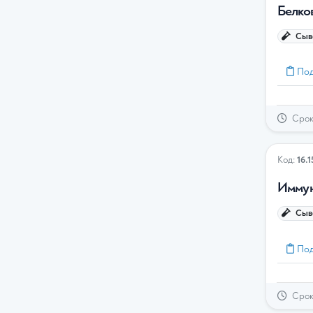
Белко
Сыво
Под
Срок 
Код:
16.1
Иммун
Сыво
Под
Срок 