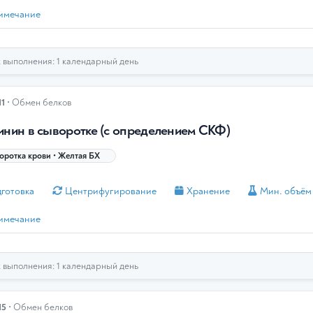
имечание
выполнения: 1 календарный день
11
• Обмен белков
инин в сыворотке (с определением СКФ)
ротка крови • Желтая БХ
готовка
Центрифугирование
Хранение
Мин. объём
имечание
выполнения: 1 календарный день
15
• Обмен белков