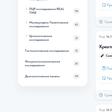
Пр
ПЦР исследования REAL
116
TIME
Срок 
Молекулярно-Генетические
65
исследования
Цитологические
Код:
16.1
22
исследования
Креат
Гистологические исследования
15
Сыво
Иммуногистохимические
26
исследования
Под
Диагностические панели
119
Пр
Срок 
Код:
16.1