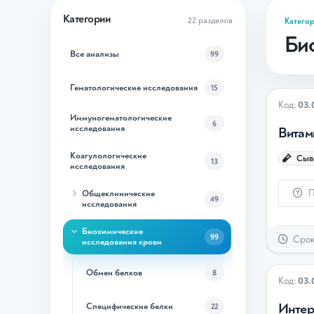
Категории
22 разделов
Катего
Би
Все анализы
99
Гематологические исследования
15
Код:
03.
Иммуногематологические
6
исследования
Витам
Коагулологические
Сыво
13
исследования
П
Общеклинические
49
исследования
Биохимические
99
Срок 
исследования крови
Обмен белков
8
Код:
03.
Интер
Специфические белки
22