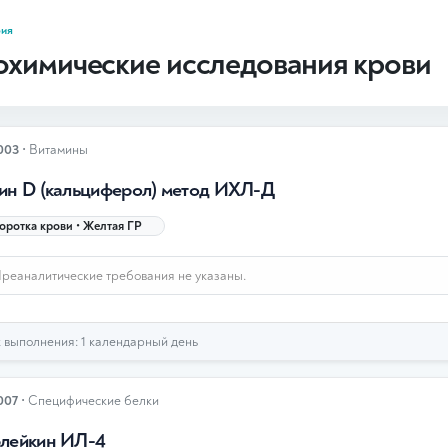
рия
охимические исследования крови
003
• Витамины
ин D (кальциферол) метод ИХЛ-Д
ротка крови • Желтая ГР
реаналитические требования не указаны.
выполнения: 1 календарный день
007
• Специфические белки
лейкин ИЛ-4