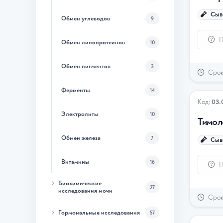
Сыво
Обмен углеводов
9
П
Обмен липопротеинов
10
Обмен пигментов
3
Срок 
Ферменты
14
Код:
03.
Электролиты
10
Тимол
Обмен железа
7
Сыво
Витамины
16
П
Биохимические
27
исследования мочи
Срок 
Гормональные исследования
57