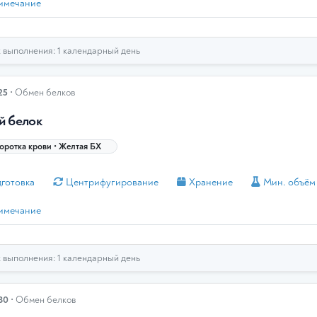
имечание
выполнения: 1 календарный день
25
• Обмен белков
 белок
ротка крови • Желтая БХ
готовка
Центрифугирование
Хранение
Мин. объём
имечание
выполнения: 1 календарный день
30
• Обмен белков