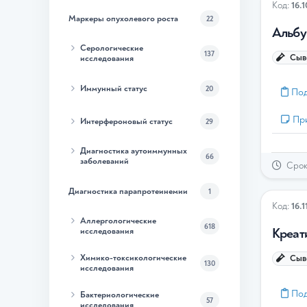
Код:
16.
Маркеры опухолевого роста
22
Альбу
Серологические
137
Сыво
исследования
Иммунный статус
20
Под
Пр
Интерфероновый статус
29
Диагностика аутоиммунных
66
заболеваний
Срок 
Диагностика парапротеинемии
1
Код:
16.1
Аллергологические
618
Креат
исследования
Химико-токсикологические
Сыво
130
исследования
Под
Бактериологические
57
исследования