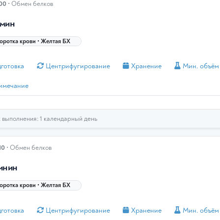
100
• Обмен белков
мин
ротка крови • Желтая БХ
готовка
Центрифугирование
Хранение
Мин. объём
имечание
выполнения: 1 календарный день
10
• Обмен белков
инин
ротка крови • Желтая БХ
готовка
Центрифугирование
Хранение
Мин. объём