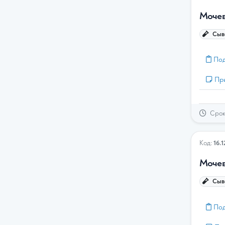
Моче
Сыво
Под
Пр
Срок 
Код:
16.1
Мочев
Сыво
Под